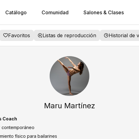
Catálogo
Comunidad
Salones & Clases
Favoritos
Listas de reproducción
Historial de 
Maru Martínez
ss Coach
z y contemporáneo
iento físico para bailarines