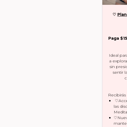
♡
Plan
Paga $15
Ideal pa
a explor
sin pres
sentir 
c
Recibirás
♡Acces
las dis
Medita
♡Nueva
manten