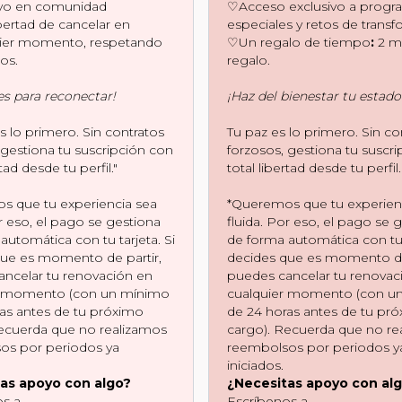
o en comunidad
♡Acceso exclusivo a progr
bertad de cancelar en
especiales y retos de trans
uier momento, respetando
♡Un regalo de tiempo
:
2 m
los.
regalo.
s para reconectar!
¡Haz del bienestar tu estado
es lo primero. Sin contratos
Tu paz es lo primero. Sin co
 gestiona tu suscripción con
forzosos, gestiona tu suscr
rtad desde tu perfil."
total libertad desde tu perfil.
s que tu experiencia sea
*Queremos que tu experien
or eso, el pago se gestiona
fluida. Por eso, el pago se 
automática con tu tarjeta. Si
de forma automática con tu t
que es momento de partir,
decides que es momento de 
ncelar tu renovación en
puedes cancelar tu renovac
r momento (con un mínimo
cualquier momento (con u
as antes de tu próximo
de 24 horas antes de tu pr
ecuerda que no realizamos
cargo). Recuerda que no re
os por periodos ya
reembolsos por periodos y
iniciados.
as apoyo con algo?
¿Necesitas apoyo con al
os a
Escríbenos a