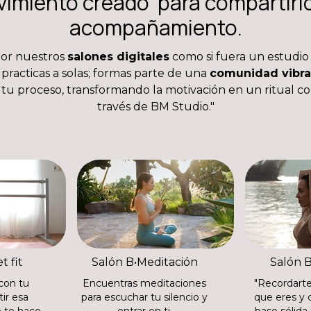
imiento creado para compartirl
acompañamiento.
por nuestros
salones digitales
como si fuera un estudio 
practicas a solas; formas parte de una
comunidad vibra
u proceso, transformando la motivación en un ritual c
través de BM Studio."
t fit
Salón B•Meditación
Salón 
con tu
Encuentras meditaciones
"Recordarte
tir esa
para escuchar tu silencio y
que eres y 