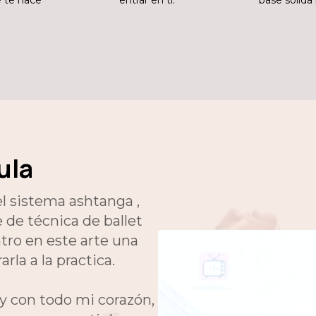
e te hace
entrar en ti.
base sólida 
ula
l sistema ashtanga ,
 de técnica de ballet
tro en este arte una
rla a la practica.
 y con todo mi corazón,