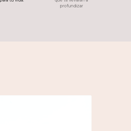
para tu vida."
que te llevarán a
profundizar