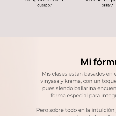
contigo a través de tu
fuerza interna qu
cuerpo."
brillar."
Mi fórm
Mis clases estan basados en e
vinyasa y krama, con un toque
pues siendo bailarina encuen
forma especial para integra
Pero sobre todo en la intuición