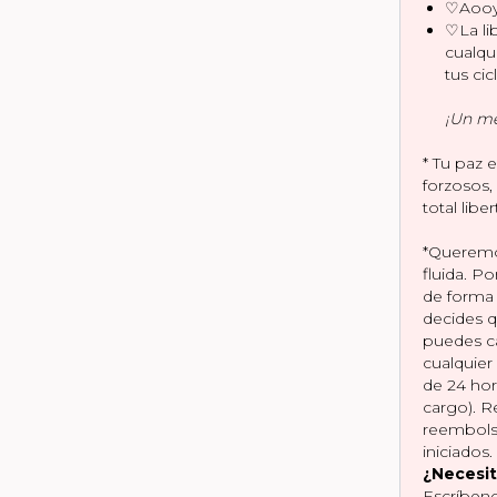
♡Aooy
♡La li
cualq
tus cic
¡Un me
* Tu paz 
forzosos,
total libe
*Queremo
fluida. P
de forma 
decides 
puedes ca
cualquie
de 24 hor
cargo). R
reembols
iniciados.
¿Necesit
Escríben