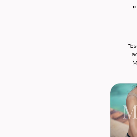
"
"Es
a
M