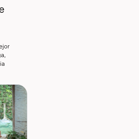
e
ejor
a,
ia