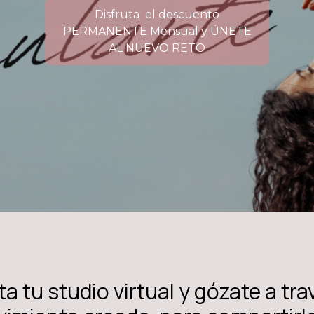
Disfruta el descuento
PERMANENTE Mensual y ÚNETE
AL NUEVO RETO
ta tu studio virtual y gózate a tra