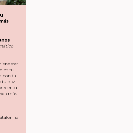
Tu
 más
canos
mático
bienestar
e es tu
o con tu
y tu paz
orecer tu
 vida más
lataforma