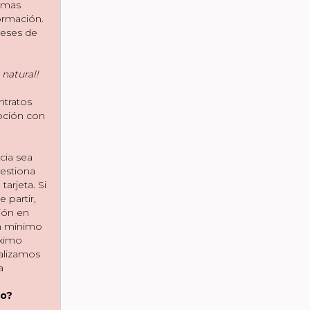
amas
formación.
eses de
 natural!
ntratos
ipción con
cia sea
gestiona
arjeta. Si
partir,
ión en
n mínimo
óximo
alizamos
a
go?