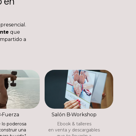
o en
presencial.
nte
que
ompartido a
B•Fuerza
Salón B•Workshop
 lo poderosa
Ebook & talleres
construir una
en venta y descargables