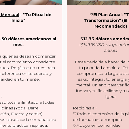
 Mensual
: "Tu Ritual de
♡
El Plan Anual: "
Inicio"
Transformación" (El
recomendado)
.50 dólares americanos al
$12.73 dólares ameri
mes.
(
$149.99USD cargo auto
anual.)
ra quienes desean comenzar
ar el movimiento consciente
Estas decidida a hacer del 
iones. Regálate un mes para
tu prioridad absoluta. Est
la diferencia en tu cuerpo y
compromiso a largo plaz
laridad en tu mente.
salud integral, tu energía 
mental. Un año para ver fl
fuerza y tu flexibilidad y tu
 :
ligera.
o total e ilimitado a todas
ciplinas (Yoga, Barre,
Recibirás a :
ción, Fuerza y cardio).
♡Todo el contenido de la p
s clases cada semana para
de forma ininterrumpida.
er tu práctica inspirada.
♡Apoyo en comunidad