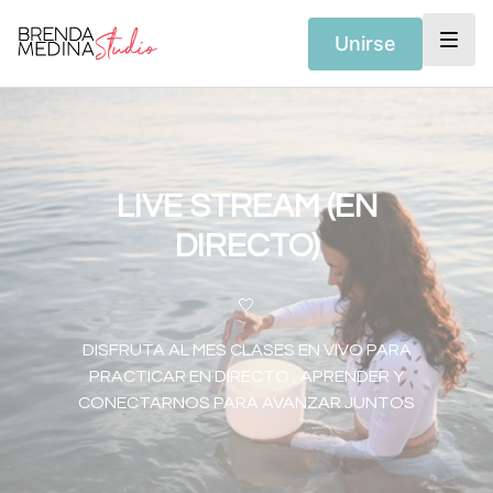
Unirse
LIVE STREAM (EN
DIRECTO)
🤍
DISFRUTA AL MES CLASES EN VIVO PARA
PRACTICAR EN DIRECTO , APRENDER Y
CONECTARNOS PARA AVANZAR JUNTOS