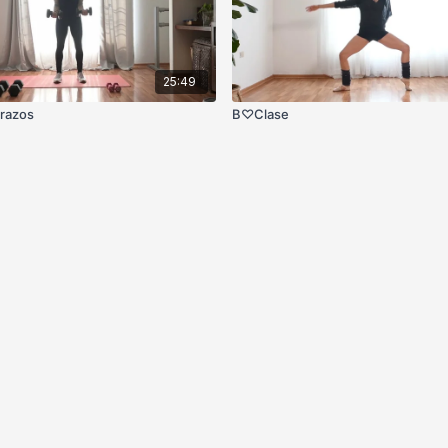
25:49
 Brazos
B♡Clase