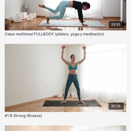
29:55
Clase multinivel FULLBODY (pilates, yoga y meditación)
35:29
#1 B·Strong (Brazos)