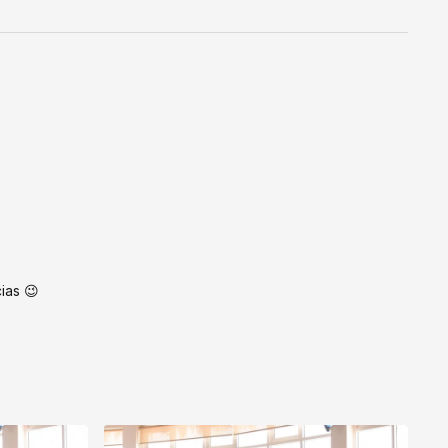
ias 😉