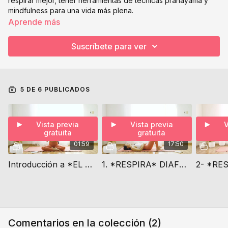
respirar mejor, tener herramientas de técnicas pranayama y
mindfulness para una vida más plena.
La mayoría están basado en el libro "El arte de respirar " de
Aprende más
Danny Penman y del libro "Pranayama" de Iyengar y mis
conocimientos atrás de la practica de yoga.
Suscríbete para ver
5 DE 6 PUBLICADOS
Vista previa
Vista previa
V
gratuita
gratuita
01:59
17:50
Introducción a *EL ARTE DE RESPIRAR* (pranayama)
1. *RESPIRA* DIAFRAGMANTICA
Comentarios en la colección (
2
)