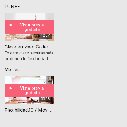
LUNES
Vista previa
gratuita
42:57
Clase en vivo: Cadera Flexible
En esta clase sentirás más
profunda tu flexibilidad en
cadera ya que esta
Martes
principalmente enfocada
a apertura cadera.
Vista previa
gratuita
55:28
Flexibilidad.10 / Movimiento de rotación, apertura y extension