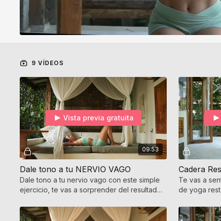
9 VÍDEOS
Vista previa gratuita
09:53
Dale tono a tu NERVIO VAGO
Cadera Res
Dale tono a tu nervio vago con este simple
Te vas a sen
ejercicio, te vas a sorprender del resultado
de yoga rest
tan rápido.
movimiento e