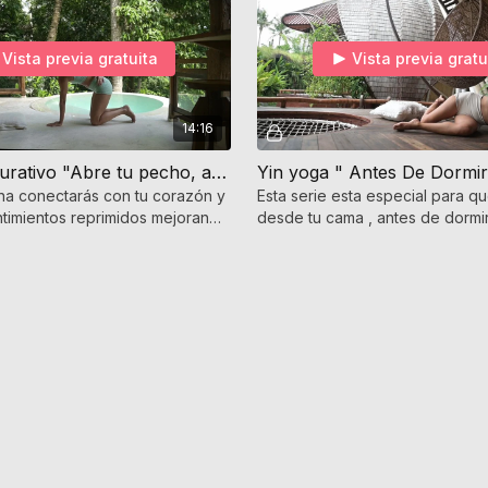
Vista previa gratuita
Vista previa gratu
14:16
Yoga Restaurativo "Abre tu pecho, abre to corazón"
Yin yoga " Antes De Dormir
ina conectarás con tu corazón y
Esta serie esta especial para q
ntimientos reprimidos mejorando
desde tu cama , antes de dormir
 de respirar sintiendo un gran
con tus almohadas para darle 
descansa todo tu