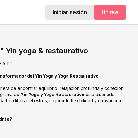
Iniciar sesión
Unirse
 Yin yoga & restaurativo
Es momento de "VUELVE A TI" ...
nsformador del Yin Yoga y Yoga Restaurativo
era de encontrar equilibrio, relajación profunda y conexión
rograma de
Yin Yoga y Yoga Restaurativo
está diseñado
te a liberar el estrés, mejorar tu flexibilidad y cultivar una
drás?
a
: Sumérgete en sesiones que calman tu mente y cuerpo,
l estrés y la ansiedad acumulados.