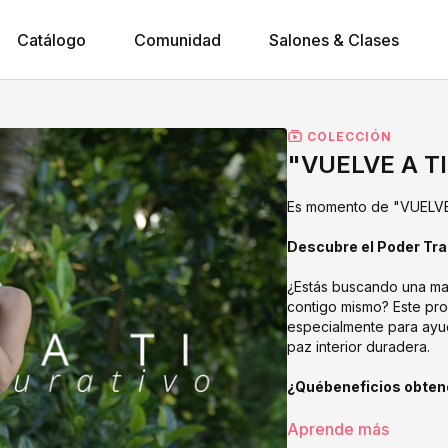
Catálogo
Comunidad
Salones & Clases
COLECCIÓN
"VUELVE A TI"
Descubre el Poder Tra
¿Estás buscando una man
contigo mismo? Este p
especialmente para ayudar
paz interior duradera.
¿Québeneficios obten
🌿
Relajación Profund
Aprende más
perfectas para reducir e