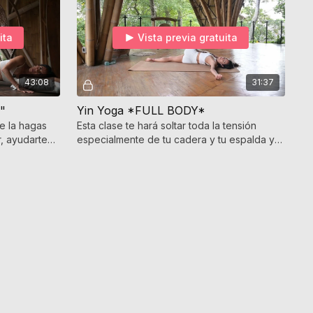
ita
Vista previa gratuita
43:08
31:37
"
Yin Yoga *FULL BODY*
ue la hagas
Esta clase te hará soltar toda la tensión
, ayudarte
especialmente de tu cadera y tu espalda y
completo
por consecuencia de todo tu sistema
nervioso