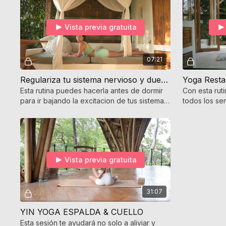
Vista previa gratuita
07:21
Regulariza tu sistema nervioso y duerme mejor
Esta rutina puedes hacerla antes de dormir
Con esta rut
para ir bajando la excitacion de tus sistema
todos los se
nervioso y duermas tranquilamente.
tu capacidad
alivio.
Vista previa gratuita
31:07
YIN YOGA ESPALDA & CUELLO
Esta sesión te ayudará no solo a aliviar y