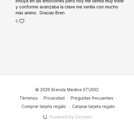
influya en las emociones pero hoy me sentía muy triste
y conforme avanzaba la clase me sentía con mucho
más animo. Gracias Bren
0
© 2026 Brenda Medina STUDIO
Términos
∙
Privacidad
∙
Preguntas frecuentes
∙
Comprar tarjeta regalo
∙
Canjear tarjeta regalo
Powered by Uscreen