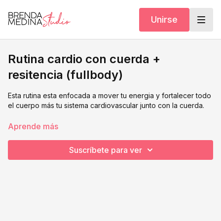
Unirse
Rutina cardio con cuerda +
resitencia (fullbody)
Esta rutina esta enfocada a mover tu energia y fortalecer todo
el cuerpo más tu sistema cardiovascular junto con la cuerda.
Te recomiendo que si quieres hacer yoga también hagas una
Aprende más
clase de yoga suave después de esta rutina.
Suscríbete para ver