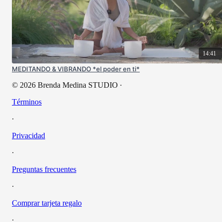
14:41
MEDITANDO & VIBRANDO *el poder en ti*
© 2026 Brenda Medina STUDIO
∙
Términos
∙
Privacidad
∙
Preguntas frecuentes
∙
Comprar tarjeta regalo
∙