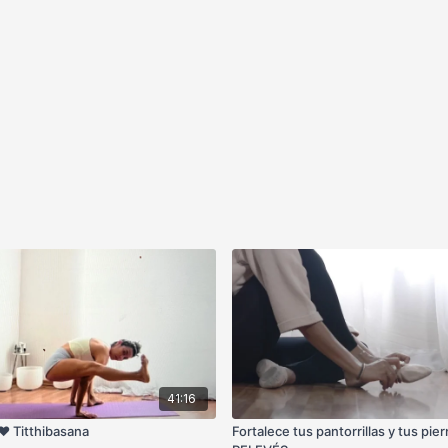
41:16
❤️ Titthibasana
Fortalece tus pantorrillas y tus pie