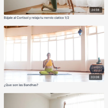
24:58
Bájale al Cortisol y relaja tu nervio ciatico 1/2
03:08
¿Que son las Bandhas?